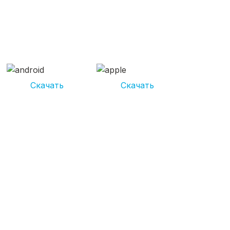
СКАЧИВАЙ ПРИЛОЖЕНИЕ
UNIKOR УСЛУГИ
И получай кешбэк от 5 000 рублей*
Скачать
Скачать
*Размер кэшбека зависит от вида услуг. Не является публичной
офертой