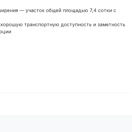
ширения — участок общей площадью 7,4 сотки с
т хорошую транспортную доступность и заметность
ерции
для комфортного проживания
чет прилегающей территории