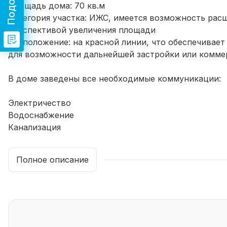
Площадь дома: 70 кв.м
Категория участка: ИЖС, имеется возможность рас
перспективой увеличения площади
Расположение: на красной линии, что обеспечивае
для возможности дальнейшей застройки или комм
В доме заведены все необходимые коммуникации:
Электричество
Водоснабжение
Канализация
Отопление
Интернет
Полное описание
Газ (по улице)
Планировка дома:
Просторные и продуманные комнаты, подходящие 
Возможность перепланировки или расширения за с