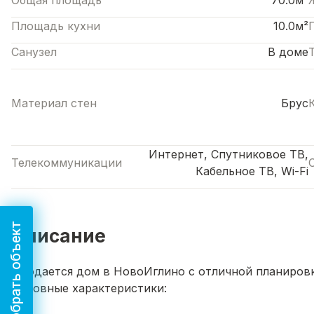
Общая площадь
70.0м²
Площадь кухни
10.0м²
Санузел
В доме
Материал стен
Брус
Интернет, Спутниковое ТВ,
Телекоммуникации
Кабельное ТВ, Wi-Fi
Подобрать объект
Описание
Продается дом в НовоИглино с отличной планиров
Основные характеристики: