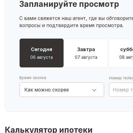
Запланируйте просмотр
Удобный вход, светлые комнаты, санузел, кухня и
современным стандартам
С вами свяжется наш агент, где вы обговори
вопросы и подтвердите время просмотра.
Преимущества:
Участок правильной формы, ухожен, с возможност
Возможность расширения участка или строительст
Сегодня
Завтра
субб
Отличное расположение рядом с инфраструктурой: 
06 августа
07 августа
08 авг
остановки
Тихое и уютное место для жизни или инвестиций
Время звонка
Номер теле
Звоните в любое время📞
Как можно скорее
Помощь в одобрении ипотеки❗
Калькулятор ипотеки