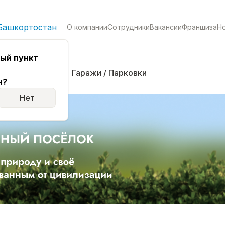
Башкортостан
О компании
Сотрудники
Вакансии
Франшиза
Н
ый пункт
кая
Комнаты
Гаражи / Парковки
н?
Нет