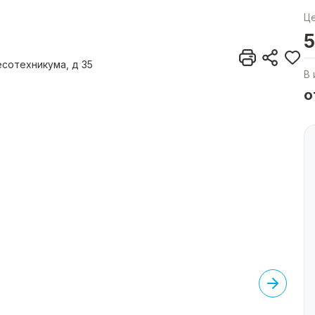
Ц
5
есотехникума, д 35
В 
о