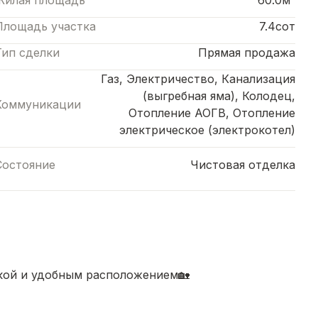
Жилая площадь
60.0м²
Площадь участка
7.4сот
Тип сделки
Прямая продажа
Газ, Электричество, Канализация
(выгребная яма), Колодец,
Коммуникации
Отопление АОГВ, Отопление
электрическое (электрокотел)
Состояние
Чистовая отделка
кой и удобным расположением🏡