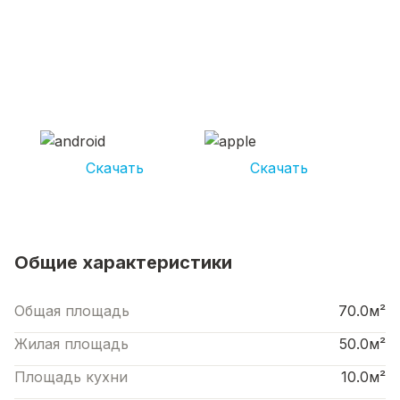
СКАЧИВАЙ ПРИЛОЖЕНИЕ UNIKOR
УСЛУГИ
И получай кешбэк от 5 000 рублей*
Скачать
Скачать
*Размер кэшбека зависит от вида услуг. Не является публичной офертой
Общие характеристики
Общая площадь
70.0м²
Жилая площадь
50.0м²
Площадь кухни
10.0м²