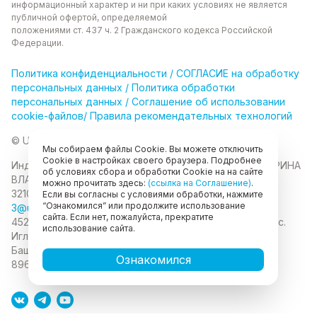
информационный характер и ни при каких
условиях не является
публичной офертой, определяемой
положениями ст. 437 ч. 2 Гражданского кодекса
Российской
Федерации.
Политика
конфиденциальности
/
СОГЛАСИЕ на обработку
персональных данных
/
Политика обработки
персональных данных
/
Соглашение об использовании
cookie-файлов
/
Правила рекомендательных технологий
© Unikor 2026
Мы собираем файлы Cookie. Вы можете отключить
Cookie в настройках своего браузера. Подробнее
Индивидуальный предприниматель КОЛОМАСОВА ИРИНА
об условиях сбора и обработки Cookie на на сайте
ВЛАДИМИРОВНА
ИНН 022403630403
ОГРНИП
можно прочитать здесь:
(ссылка на Соглашение)
.
321028000134889
Если вы согласны с условиями обработки, нажмите
“Ознакомился” или продолжите использование
3@unikor.company
сайта. Если нет, пожалуйста, прекратите
452410, Республика Башкортостан, Иглинский район, с.
использование сайта.
Иглино, ул. Вербная, д. 9
450052, Республика
Башкортостан, город Уфа, ул. Мустая Карима, д.6
Ознакомился
89625477020