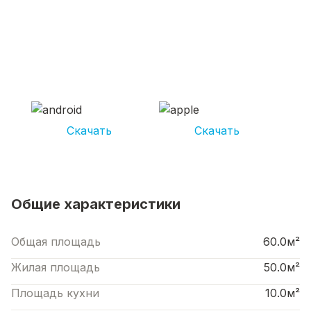
СКАЧИВАЙ ПРИЛОЖЕНИЕ UNIKOR
УСЛУГИ
И получай кешбэк от 5 000 рублей*
Скачать
Скачать
*Размер кэшбека зависит от вида услуг. Не является публичной офертой
Общие характеристики
Общая площадь
60.0м²
Жилая площадь
50.0м²
Площадь кухни
10.0м²