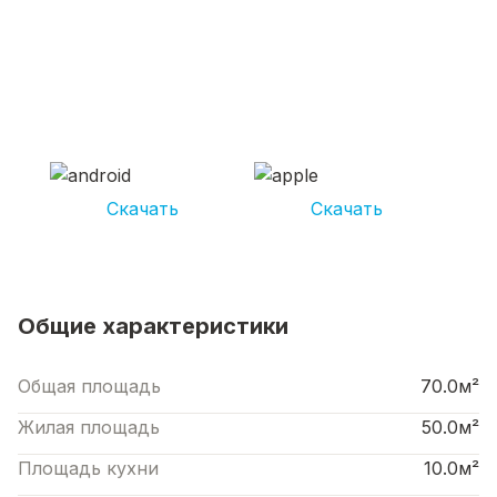
СКАЧИВАЙ ПРИЛОЖЕНИЕ UNIKOR
УСЛУГИ
И получай кешбэк от 5 000 рублей*
Скачать
Скачать
*Размер кэшбека зависит от вида услуг. Не является публичной офертой
Общие характеристики
Общая площадь
70.0м²
Жилая площадь
50.0м²
Площадь кухни
10.0м²