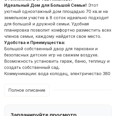
Идеальный Дом для Большой Семьи!
Этот
уютный одноэтажный дом площадью 70 кв.м на
земельном участке в 8 соток идеально подходит
для большой и дружной семьи. Удобная
планировка позволит комфортно разместить всех
членов семьи, каждому найдется свое место.
Удобства и Преимущества:
Большой собственный двор для парковки и
безопасных детских игр на свежем воздухе.
Возможность установить гараж, баню, теплицу и
создать собственный сад.
Коммуникации: вода колодец, электричество 380
В, газовое отопление.
Чистовая отделка, монолитный ленточный
Полное описание
фундамент, кровля из окрашенного профнастила.
Планировка Дома:
Две спальные комнаты
Кухня с выходом на террасу
Запланируйте просмотр