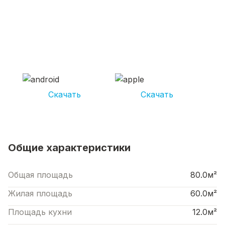
СКАЧИВАЙ ПРИЛОЖЕНИЕ UNIKOR
УСЛУГИ
И получай кешбэк от 5 000 рублей*
Скачать
Скачать
*Размер кэшбека зависит от вида услуг. Не является публичной офертой
Общие характеристики
Общая площадь
80.0м²
Жилая площадь
60.0м²
Площадь кухни
12.0м²