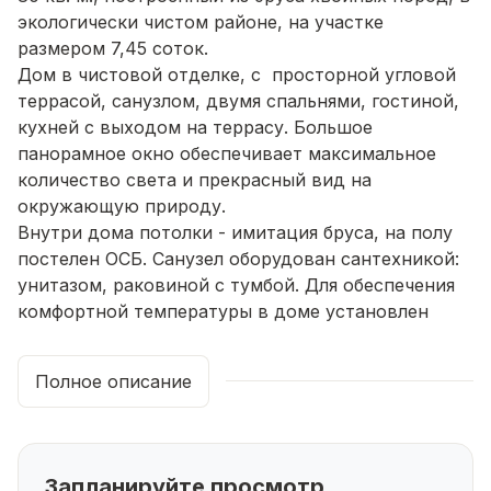
экологически чистом районе, на участке
размером 7,45 соток.
Дом в чистовой отделке, с просторной угловой
террасой, санузлом, двумя спальнями, гостиной,
кухней с выходом на террасу. Большое
панорамное окно обеспечивает максимальное
количество света и прекрасный вид на
окружающую природу.
Внутри дома потолки - имитация бруса, на полу
постелен ОСБ. Санузел оборудован сантехникой:
унитазом, раковиной с тумбой. Для обеспечения
комфортной температуры в доме установлен
современный электрокотел.
Дом имеет две спальни, идеально подходящие
Полное описание
для отдыха и сна, а кухня станет идеальным
местом для приема гостей и проведения
семейных обедов. С террасы открывается
прекрасный вид на участок, где вы сможете
Запланируйте просмотр