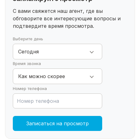
насладиться тишиной и спокойствием
загородной жизни.
С вами свяжется наш агент, где вы
Участок в 7,45 соток позволяет разместить
обговорите все интересующие
вопросы и
дополнительные постройки и зоны отдыха, такие
подтвердите время просмотра.
как баня, детская площадка или зона барбекю.
Понравился дом? Звоните! Записывайтесь на
Выберите день
показ!
Сегодня
Время звонка
Как можно скорее
Номер телефона
Записаться на просмотр