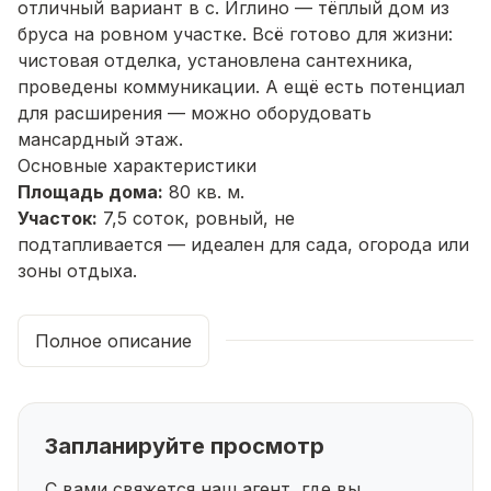
отличный
вариант
в
с.
Иглино
— тёплый
дом
из
бруса
на
ровном
участке.
Всё
готово
для
жизни:
чистовая
отделка,
установлена
сантехника,
проведены
коммуникации.
А
ещё
есть
потенциал
для
расширения
— можно
оборудовать
мансардный
этаж.
Основные
характеристики
Площадь
дома:
80
кв.
м.
Участок:
7,5
соток,
ровный,
не
подтапливается
— идеален
для
сада,
огорода
или
зоны
отдыха.
Материал
стен:
брус
— экологичный
материал,
который
создаёт
в
доме
особый
микроклимат
и
Полное описание
хорошо
сохраняет
тепло.
Статус
недвижимости:
дом
и
земля
в
собственности
— сделка
прозрачная,
без
рисков.
Отделка:
чистовая
— можно
сразу
приступать
к
Запланируйте просмотр
обустройству
интерьера.
Коммуникации:
все
подведены
и
разведены
по
С вами свяжется наш агент, где вы