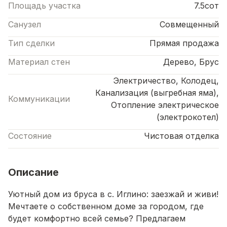
Площадь участка
7.5сот
Санузел
Совмещенный
Тип сделки
Прямая продажа
Материал стен
Дерево, Брус
Электричество, Колодец,
Канализация (выгребная яма),
Коммуникации
Отопление электрическое
(электрокотел)
Состояние
Чистовая отделка
Описание
Уютный
дом
из
бруса
в
с.
Иглино:
заезжай
и
живи!
Мечтаете
о
собственном
доме
за
городом,
где
будет
комфортно
всей
семье?
Предлагаем