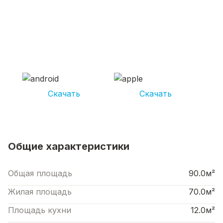
СКАЧИВАЙ ПРИЛОЖЕНИЕ UNIKOR
УСЛУГИ
И получай кешбэк от 5 000 рублей*
Скачать
Скачать
*Размер кэшбека зависит от вида услуг. Не является публичной офертой
Общие характеристики
Общая площадь
90.0м²
Жилая площадь
70.0м²
Площадь кухни
12.0м²