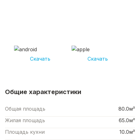
СКАЧИВАЙ ПРИЛОЖЕНИЕ UNIKOR
УСЛУГИ
И получай кешбэк от 5 000 рублей*
Скачать
Скачать
*Размер кэшбека зависит от вида услуг. Не является публичной офертой
Общие характеристики
Общая площадь
80.0м²
Жилая площадь
65.0м²
Площадь кухни
10.0м²