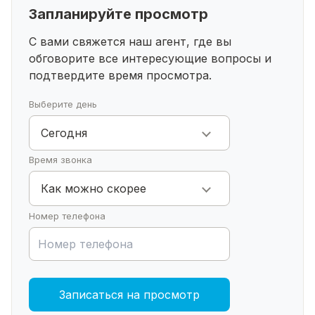
(учитываем пожелания покупателя)
Запланируйте просмотр
Идеальный вариант для тех, кто хочет заселиться
этой зимой!
С вами свяжется наш агент, где вы
Удобное расположение, чистый воздух, развитая
обговорите все интересующие
вопросы и
инфраструктура поблизости.
подтвердите время просмотра.
Звоните прямо сейчас — покажем в любое
удобное время!
Выберите день
Сегодня
Время звонка
Как можно скорее
Номер телефона
Записаться на просмотр