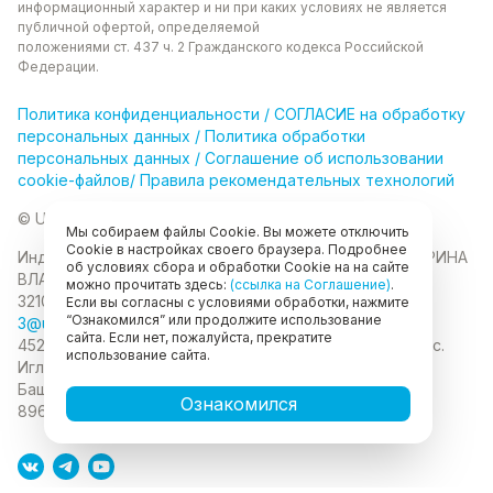
информационный характер и ни при каких
условиях не является
публичной офертой, определяемой
положениями ст. 437 ч. 2 Гражданского кодекса
Российской
Федерации.
Политика
конфиденциальности
/
СОГЛАСИЕ на обработку
персональных данных
/
Политика обработки
персональных данных
/
Соглашение об использовании
cookie-файлов
/
Правила рекомендательных технологий
© Unikor 2026
Мы собираем файлы Cookie. Вы можете отключить
Cookie в настройках своего браузера. Подробнее
Индивидуальный предприниматель КОЛОМАСОВА ИРИНА
об условиях сбора и обработки Cookie на на сайте
ВЛАДИМИРОВНА
ИНН 022403630403
ОГРНИП
можно прочитать здесь:
(ссылка на Соглашение)
.
321028000134889
Если вы согласны с условиями обработки, нажмите
“Ознакомился” или продолжите использование
3@unikor.company
сайта. Если нет, пожалуйста, прекратите
452410, Республика Башкортостан, Иглинский район, с.
использование сайта.
Иглино, ул. Вербная, д. 9
450052, Республика
Башкортостан, город Уфа, ул. Мустая Карима, д.6
Ознакомился
89625477020