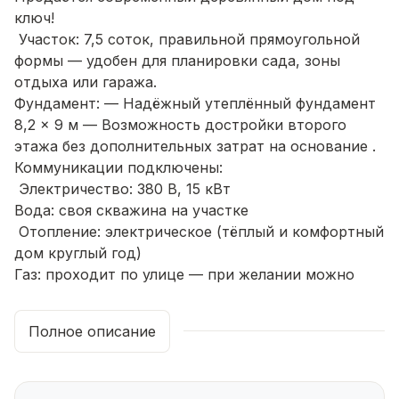
ключ!
Участок: 7,5 соток, правильной прямоугольной
формы — удобен для планировки сада, зоны
отдыха или гаража.
Фундамент: — Надёжный утеплённый фундамент
8,2 × 9 м — Возможность достройки второго
этажа без дополнительных затрат на основание .
Коммуникации подключены:
Электричество: 380 В, 15 кВт
Вода: своя скважина на участке
Отопление: электрическое (тёплый и комфортный
дом круглый год)
Газ: проходит по улице — при желании можно
подключить
Чистовая отделка:
Полное описание
— Натяжные потолки
— Установлены санфаянс: унитаз и раковина —
Двери и линолеум — по вашему выбору