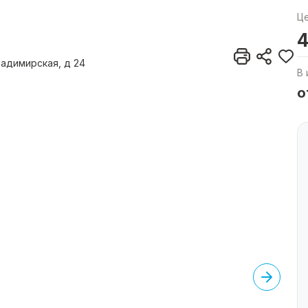
Ц
4
ладимирская, д 24
В 
о