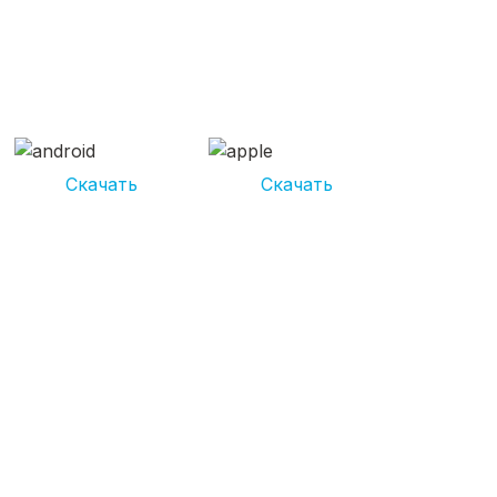
СКАЧИВАЙ ПРИЛОЖЕНИЕ
UNIKOR УСЛУГИ
И получай кешбэк от 5 000 рублей*
Скачать
Скачать
*Размер кэшбека зависит от вида услуг. Не является публичной
офертой