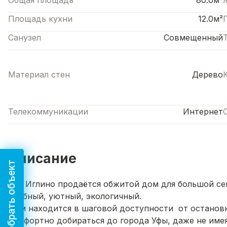
Общая площадь
80.0м²
Площадь кухни
12.0м²
Санузел
Совмещенный
Материал стен
Дерево
Телекоммуникации
Интернет
Описание
Подобрать объект
В с. Иглино продаётся обжитой дом для большой се
удобный, уютный, экологичный.
Дом находится в шаговой доступности от остановк
комфортно добираться до города Уфы, даже не имея