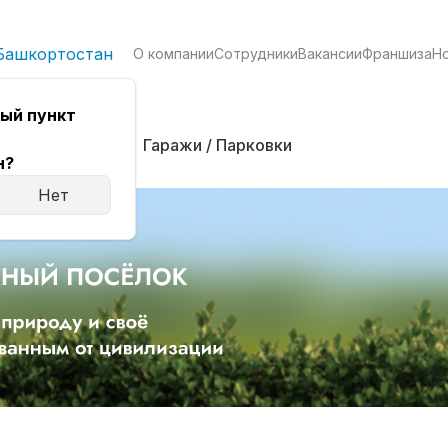
Башкортостан
О компании
Сотрудники
Вакансии
Франшиза
Н
ый пункт
кая
Комнаты
Гаражи / Парковки
н?
Нет