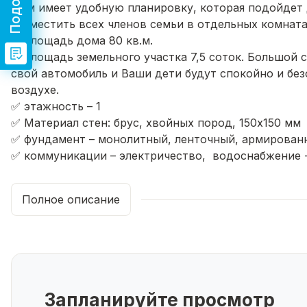
Дом имеет удобную планировку, которая подойдет 
разместить всех членов семьи в отдельных комната
✅ площадь дома 80 кв.м.
✅ площадь земельного участка 7,5 соток. Большой 
свой автомобиль и Ваши дети будут спокойно и без
воздухе.
✅ этажность – 1
✅ Материал стен: брус, хвойных пород, 150х150 мм
✅ фундамент – монолитный, ленточный, армированн
✅ коммуникации – электричество, водоснабжение -
электроотопление (электрокотёл) - выгода при ком
в 1,5 -2 раза!
Полное описание
✅ отделка – чистовая. Пол - линолеум. Дверь с те
пластиковые окна.
✅ планировка: веранда, 2 спальные комнаты, кухня
✅ круглогодичный подъезд, улица отсыпана и сдел
✅ документы оформлены в собственность
✅ арестов и обременений нет
Запланируйте просмотр
✅ приобретение дома возможно по ипотеке, за нал