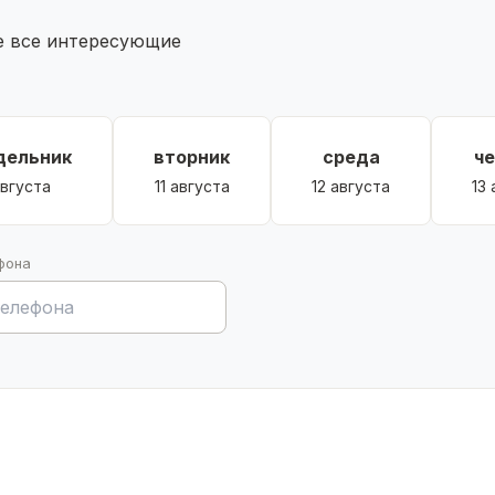
те все интересующие
дельник
вторник
среда
ч
августа
11 августа
12 августа
13
фона