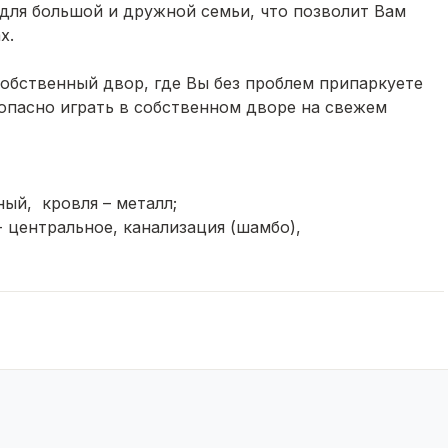
для большой и дружной семьи, что позволит Вам
х.
собственный двор, где Вы без проблем припаркуете
опасно играть в собственном дворе на свежем
ый, кровля – металл;
 центральное, канализация (шамбо),
мунальных платежах в отличии от городских тарифов
рморазрывом. Потолок - натяжной, качественные
-гостиная, совмещённый санузел.
аны ливневые стоки
ичный расчёт, материнский капитал, различные