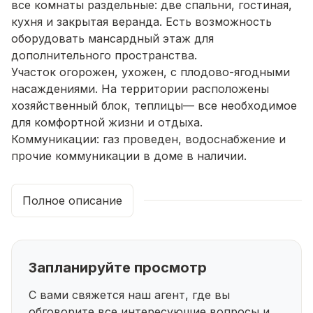
все комнаты раздельные: две спальни, гостиная,
кухня и закрытая веранда. Есть возможность
оборудовать мансардный этаж для
дополнительного пространства.
Участок огорожен, ухожен, с плодово-ягодными
насаждениями. На территории расположены
хозяйственный блок, теплицы— все необходимое
для комфортной жизни и отдыха.
Коммуникации: газ проведен, водоснабжение и
прочие коммуникации в доме в наличии.
Расположение очень удобное: рядом остановка
общественного транспорта, сетевой магазин и
Полное описание
развитая инфраструктура — все для вашего
комфорта!
Звоните, чтобы узнать подробности и
договориться о просмотре!
Запланируйте просмотр
С вами свяжется наш агент, где вы
обговорите все интересующие
вопросы и