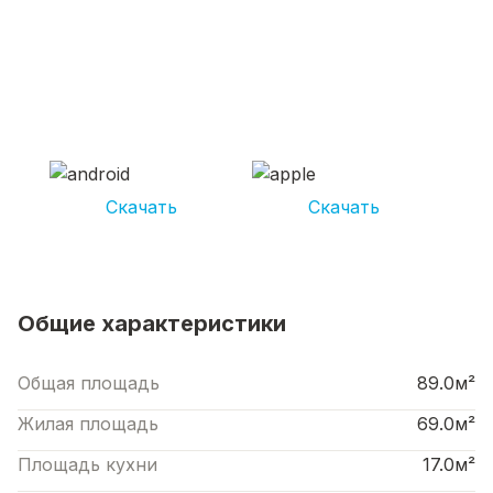
СКАЧИВАЙ ПРИЛОЖЕНИЕ UNIKOR
УСЛУГИ
И получай кешбэк от 5 000 рублей*
Скачать
Скачать
*Размер кэшбека зависит от вида услуг. Не является публичной офертой
Общие характеристики
Общая площадь
89.0м²
Жилая площадь
69.0м²
Площадь кухни
17.0м²