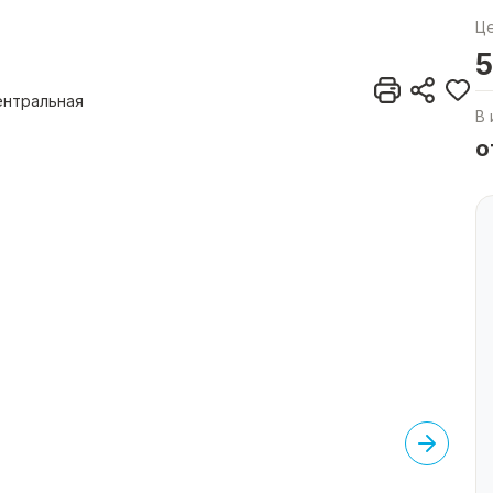
Ц
5
Центральная
В 
о