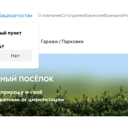
Башкортостан
О компании
Сотрудники
Вакансии
Франшиза
Н
ый пункт
кая
Комнаты
Гаражи / Парковки
н?
Нет