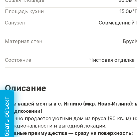
Общая площадь
90.0м²
Площадь кухни
15.0м²
Санузел
Совмещенный
Материал стен
Брус
Состояние
Чистовая отделка
Описание
Подобрать объект
Дом вашей мечты в с. Иглино (мкр. Ново‑Иглино):
предложении!
Срочно продаётся уютный дом из бруса (
90
кв
.
м
) 
функциональности и выгодной локации.
Главные преимущества — сразу на поверхность: