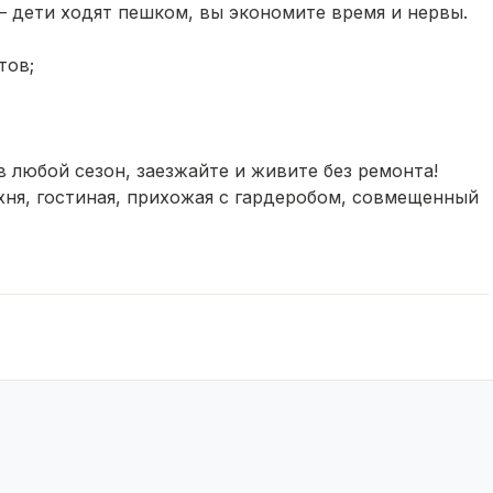
 дети ходят пешком, вы экономите время и нервы.
тов;
 любой сезон, заезжайте и живите без ремонта!
хня, гостиная, прихожая с гардеробом, совмещенный
сть и приватность;
тво;
ода.
льность, долговечность и особый микроклимат.
и.
ря газу и утеплению.
еи (огород, зона отдыха, детская площадка).