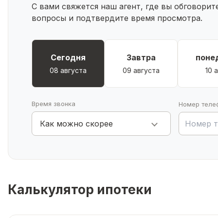
С вами свяжется наш агент, где вы обговори
Спокойствие
— закрытая территория и надёжные п
вопросы и подтвердите время просмотра.
Время
— близость школы и инфраструктуры освобо
Почему нельзя упустить это предложение?
Сочетание локации, коммуникаций и качества встре
Цена соответствует объёму преимуществ — вы плати
Сегодня
Завтра
поне
Не ждите: этот дом может стать чьим‑то счастл
08 августа
09 августа
10 
Звоните прямо сейчас!
Запишитесь на просмотр и у
Ваш идеальный дом ждёт вас! 🏡
Время звонка
Номер теле
Как можно скорее
Калькулятор ипотеки