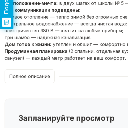
Расположение‑мечта:
в двух шагах от школы № 5 —
Все коммуникации подведены:
газовое отопление — тепло зимой без огромных сче
центральное водоснабжение — всегда чистая вода;
электричество
380
В
— хватит на любые приборы;
три шамбо — надёжная канализация.
Дом готов к жизни:
утеплён и обшит — комфортно в
Продуманная планировка
(
2
спальни, отдельная ку
санузел) — каждый метр работает на ваш комфорт.
Участок
5
соток
с бонусами:
надёжный забор с откатными воротами — безопасно
Полное описание
гараж — защита автомобиля;
навес под вторую машину — дополнительное удобс
баня — релакс и забота о здоровье в любое время г
Экологичный материал:
дом из бруса — это натура
Что вы получаете в итоге?
Комфорт
— всё продумано для повседневной жизн
Запланируйте просмотр
Экономию
— низкие коммунальные платежи благода
Свободу
— участок позволяет реализовать любые ид