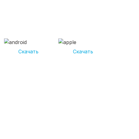
СКАЧИВАЙ ПРИЛОЖЕНИЕ
UNIKOR УСЛУГИ
И получай кешбэк от 5 000 рублей*
Скачать
Скачать
*Размер кэшбека зависит от вида услуг. Не является публичной
офертой