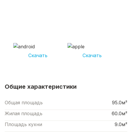
СКАЧИВАЙ ПРИЛОЖЕНИЕ UNIKOR
УСЛУГИ
И получай кешбэк от 5 000 рублей*
Скачать
Скачать
*Размер кэшбека зависит от вида услуг. Не является публичной офертой
Общие характеристики
Общая площадь
95.0м²
Жилая площадь
60.0м²
Площадь кухни
9.0м²