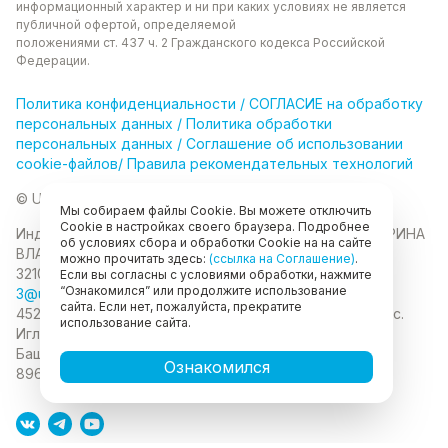
информационный характер и ни при каких
условиях не является
публичной офертой, определяемой
положениями ст. 437 ч. 2 Гражданского кодекса
Российской
Федерации.
Политика
конфиденциальности
/
СОГЛАСИЕ на обработку
персональных данных
/
Политика обработки
персональных данных
/
Соглашение об использовании
cookie-файлов
/
Правила рекомендательных технологий
© Unikor 2026
Мы собираем файлы Cookie. Вы можете отключить
Cookie в настройках своего браузера. Подробнее
Индивидуальный предприниматель КОЛОМАСОВА ИРИНА
об условиях сбора и обработки Cookie на на сайте
ВЛАДИМИРОВНА
ИНН 022403630403
ОГРНИП
можно прочитать здесь:
(ссылка на Соглашение)
.
321028000134889
Если вы согласны с условиями обработки, нажмите
“Ознакомился” или продолжите использование
3@unikor.company
сайта. Если нет, пожалуйста, прекратите
452410, Республика Башкортостан, Иглинский район, с.
использование сайта.
Иглино, ул. Вербная, д. 9
450052, Республика
Башкортостан, город Уфа, ул. Мустая Карима, д.6
Ознакомился
89625477020