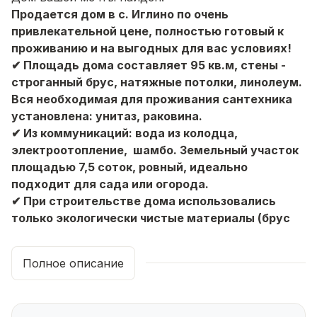
Продается дом в с. Иглино по очень
привлекательной цене, полностью готовый к
проживанию и на выгодных для вас условиях!
✔ Площадь дома составляет 95 кв.м, стены -
строганный брус, натяжные потолки, линолеум.
Вся необходимая для проживания сантехника
установлена: унитаз, раковина.
✔ Из коммуникаций: вода из колодца,
электроотопление, шамбо. Земельный участок
площадью 7,5 соток, ровный, идеально
подходит для сада или огорода.
✔ При строительстве дома использовались
только экологически чистые материалы (брус
хвойных пород), что способствует
благоприятному проживанию. Подъезд к дому
Полное описание
круглогодичный, отсыпан щебенкой. Рядом с
домом находится остановка общественного
транспорта, что обеспечивает удобство