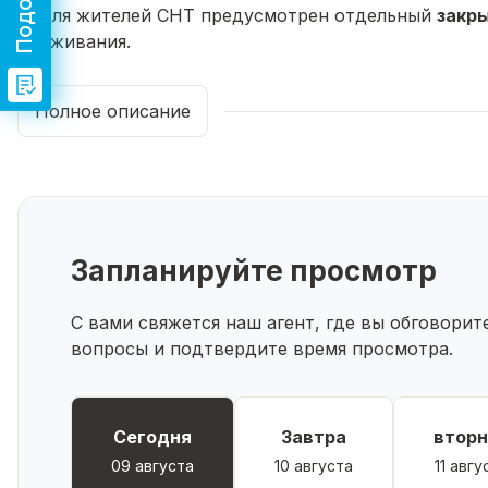
✅ Для жителей СНТ предусмотрен отдельный
закр
проживания.
Этот участок станет отличным выбором для тех, кт
суеты, но близко к природе и цивилизации. Убедит
Полное описание
создайте уютное пространство для своей семьи!
Запланируйте просмотр
С вами свяжется наш агент, где вы обговори
вопросы и подтвердите время просмотра.
Сегодня
Завтра
вторн
09 августа
10 августа
11 авгу