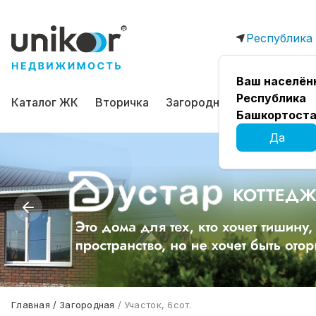
Республика
Ваш населён
Республика
Каталог ЖК
Вторичка
Загородная
Коммерчес
Башкортоста
Да
Главная
Загородная
Участок, 6сот.