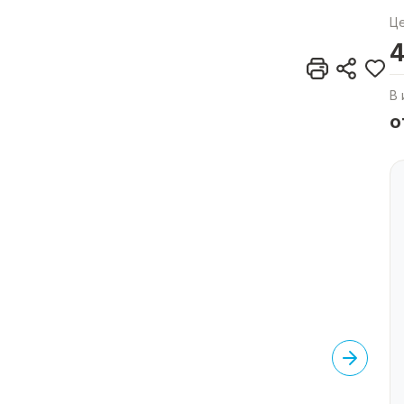
Ц
4
В 
о