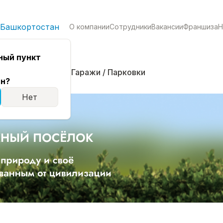
 Башкортостан
О компании
Сотрудники
Вакансии
Франшиза
Н
ный пункт
кая
Комнаты
Гаражи / Парковки
н?
Нет