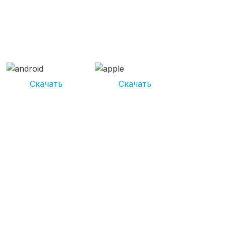
СКАЧИВАЙ ПРИЛОЖЕНИЕ
UNIKOR УСЛУГИ
И получай кешбэк от 5 000 рублей*
Скачать
Скачать
*Размер кэшбека зависит от вида услуг. Не является публичной
офертой