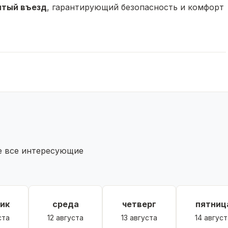
ытый въезд
, гарантирующий безопасность и комфорт
о мечтает о собственном доме вдали от городской
есь сами в преимуществах владения таким участком и
те все интересующие
ик
среда
четверг
пятниц
ста
12 августа
13 августа
14 август