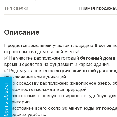
Тип сделки
Прямая продажа
Описание
Продаётся земельный участок площадью
6 соток
по
строительства дома вашей мечты!
✅ На участке расположен готовый
бетонный дом в
время и средства на фундамент и каркас здания.
✅ Рядом установлен электрический
столб для зав
подключение коммуникаций.
✅ По соседству расположено живописное
озеро
, 
Подобрать объект
возможность наслаждаться природой.
✅ Участок имеет ровную поверхность, удобную для
территории.
✅ Расстояние всего около
30 минут езды от город
городских удобств.