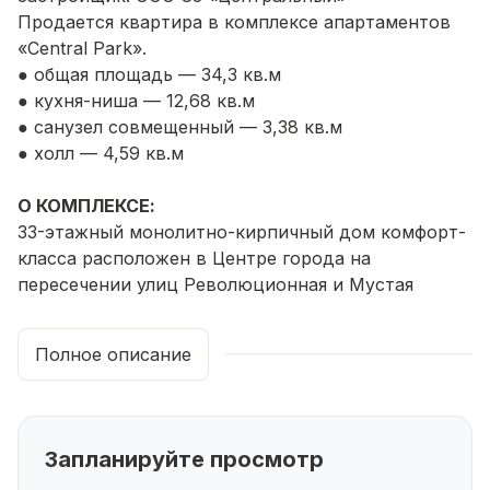
Продается квартира в комплексе апартаментов
«Central Park».
● общая площадь — 34,3 кв.м
● кухня-ниша — 12,68 кв.м
● санузел совмещенный — 3,38 кв.м
● холл — 4,59 кв.м
О КОМПЛЕКСЕ:
33-этажный монолитно-кирпичный дом комфорт-
класса расположен в Центре города на
пересечении улиц Революционная и Мустая
Карима. Дом с умным контролем доступа и
системой видеонаблюдения, большой подземный
Полное описание
паркинг. Между готовым и строящимся домом
будет предусмотрена лаунж-зона для жителей на
уровне 3-го этажа. На 33-м этаже будет
организована
смотровая площадка
для жителей
Запланируйте просмотр
и гостей комплекса с потрясающим видом на