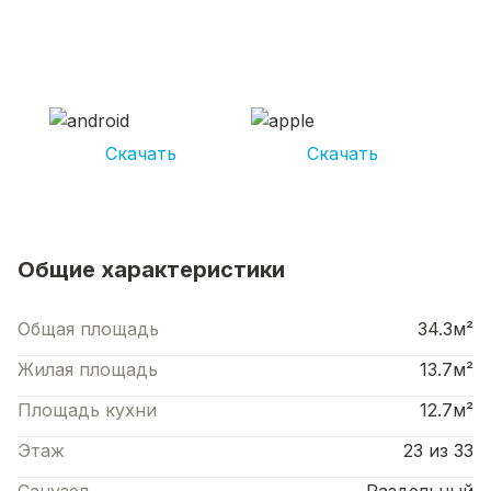
СКАЧИВАЙ ПРИЛОЖЕНИЕ UNIKOR
УСЛУГИ
И получай кешбэк от 5 000 рублей*
Скачать
Скачать
*Размер кэшбека зависит от вида услуг. Не является публичной офертой
Общие характеристики
Общая площадь
34.3м²
Жилая площадь
13.7м²
Площадь кухни
12.7м²
Этаж
23 из 33
Санузел
Раздельный