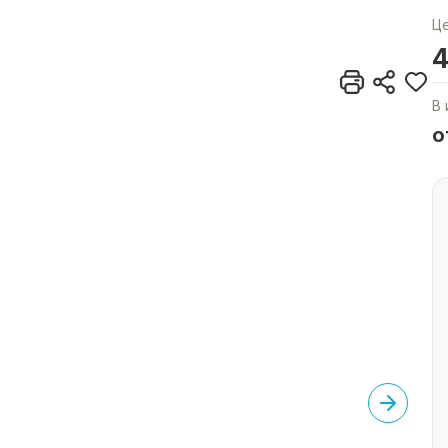
Ц
4
В 
о