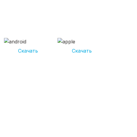
СКАЧИВАЙ ПРИЛОЖЕНИЕ
UNIKOR УСЛУГИ
И получай кешбэк от 5 000 рублей*
Скачать
Скачать
*Размер кэшбека зависит от вида услуг. Не является публичной
офертой