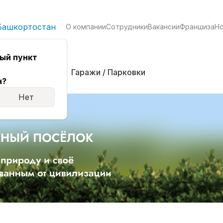
Башкортостан
О компании
Сотрудники
Вакансии
Франшиза
Н
ый пункт
кая
Комнаты
Гаражи / Парковки
н?
Нет