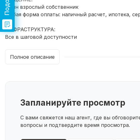
Один взрослый собственник
Любая форма оплаты: наличный расчет, ипотека, се
ИНФРАСТРУКТУРА:
Все в шаговой доступности
Детский сад № 4 Лейсан
Школа в 7х минутах пешком №8, №10В 2-х минутах 
Полное описание
Кувыкина, Октябрьский коммунально-строительный
Детская поликлиника №1 в пешей доступности
Магазины рядом с домом: Магнит, Пятерочка, КБ, 
Успейте записаться на просмотр, звоните прямо сей
Запланируйте просмотр
С вами свяжется наш агент, где вы обговори
вопросы и подтвердите время просмотра.