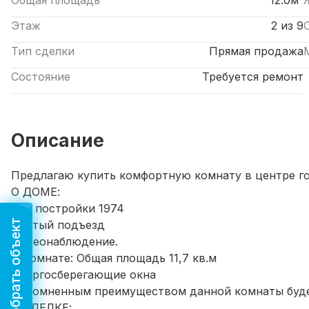
Общая площадь
12.0м²
Этаж
2 из 9
Тип сделки
Прямая продажа
Состояние
Требуется ремонт
Описание
Предлагаю купить комфортную комнату в центре гор
О ДОМЕ:
Год постройки 1974
Подобрать объект
Чистый подъезд
Видеонаблюдение.
О Комнате: Общая площадь 11,7 кв.м
Энергосберегающие окна
Несомненным преимуществом данной комнаты буде
О СДЕЛКЕ: