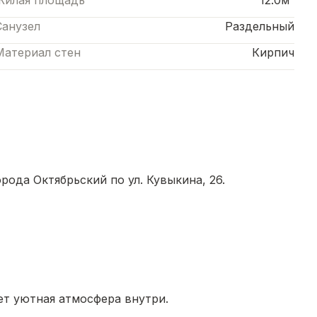
Жилая площадь
12.0м²
Санузел
Раздельный
Материал стен
Кирпич
ода Октябрьский пo ул. Кувыкина, 26.
т уютная атмосфера внутри.