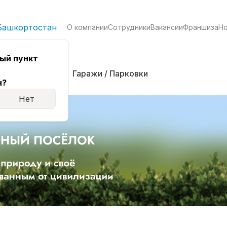
Башкортостан
О компании
Сотрудники
Вакансии
Франшиза
Н
ый пункт
кая
Комнаты
Гаражи / Парковки
н?
Нет