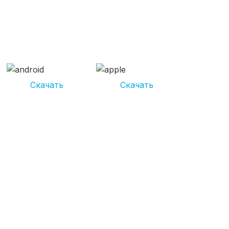
СКАЧИВАЙ ПРИЛОЖЕНИЕ
UNIKOR УСЛУГИ
И получай кешбэк от 5 000 рублей*
Скачать
Скачать
*Размер кэшбека зависит от вида услуг. Не является публичной
офертой