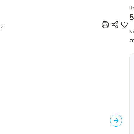
Ц
5
37
В 
о