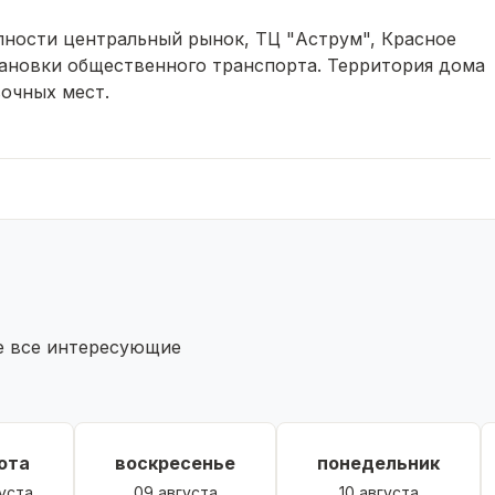
ности центральный рынок, ТЦ "Аструм", Красное
становки общественного транспорта. Территория дома
очных мест.
те все интересующие
ота
воскресенье
понедельник
уста
09 августа
10 августа