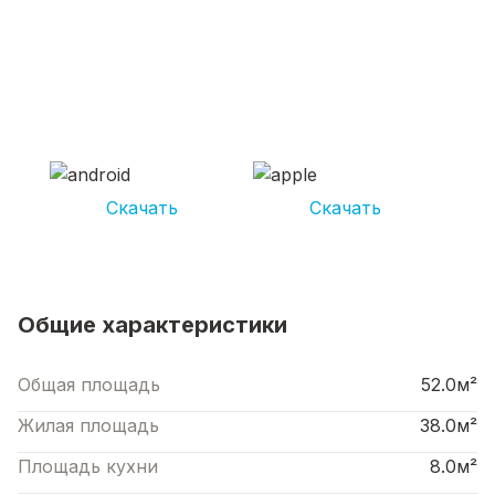
СКАЧИВАЙ ПРИЛОЖЕНИЕ UNIKOR
УСЛУГИ
И получай кешбэк от 5 000 рублей*
Скачать
Скачать
*Размер кэшбека зависит от вида услуг. Не является публичной офертой
Общие характеристики
Общая площадь
52.0м²
Жилая площадь
38.0м²
Площадь кухни
8.0м²