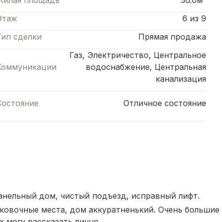
Жилая площадь
36.0м²
Этаж
6 из 9
Тип сделки
Прямая продажа
Газ, Электричество, Центральное
Коммуникации
водоснабжение, Центральная
канализация
Состояние
Отличное состояние
анельный дом, чистый подъезд, исправный лифт.
рковочные места, дом аккуратненький. Очень большие
 могу рассказать лично...