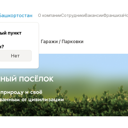
Башкортостан
О компании
Сотрудники
Вакансии
Франшиза
Н
ый пункт
кая
Комнаты
Гаражи / Парковки
н?
Нет