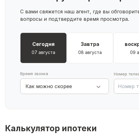
Полное юридическое сопровождение сделки — агент
безопасность.
С вами свяжется наш агент, где вы обговори
💰 ПРИЕЗЖАЙ СМОТРИ ХВАТИТ ГЛАЗЕТЬ НА ОБЪЯВЛ
вопросы и подтвердите время просмотра.
БРИЛЛИАНТ
гроши бриллиант. ЭТО И ЕСТЬ
А по ипотеке, бесплатно одобрим по самой низ
Сегодня
Завтра
воск
07 августа
08 августа
09 
Время звонка
Номер теле
Как можно скорее
Калькулятор ипотеки