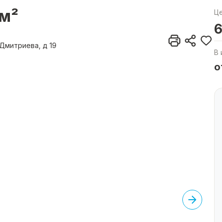
3м²
Ц
6
 Дмитриева, д 19
В 
о