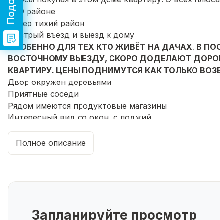
🌳 О районе
Супер тихий район
Быстрый въезд и выезд к дому
ОСОБЕННО ДЛЯ ТЕХ КТО ЖИВЁТ НА ДАЧАХ, В ПОС
ВОСТОЧНОМУ ВЫЕЗДУ, СКОРО ДОДЕЛАЮТ ДОРОГУ
КВАРТИРУ. ЦЕНЫ ПОДНИМУТСЯ КАК ТОЛЬКО ВОЗ
Двор окружен деревьями
Приятные соседи
Рядом имеются продуктовые магазины
Интересный вид со окон, с лоджий
3 мин и 2 остановки:
Молодёжный микрорайон
Полное описание
Микрорайон Северный-Посадский
🛋️ О квартире
Классический ремонт старых образцов. Просторные
чтобы провести свой ремонт. Я вам скажу и главное
проинвестирует себя.
⚖️ Юридическое сопровождение от агентства
Запланируйте просмотр