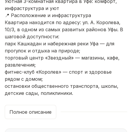
Уютная 3-комнатная квартира в Уфе: комфорт,
инфраструктура и уют
📍 Расположение и инфраструктура
Квартира находится по адресу: ул. А. Королева,
10/3, в одном из самых развитых районов Уфы. В
шаговой доступности:
парк Кашкадан и набережная реки Уфа — для
прогулок и отдыха на природе;
торговый центр «Звездный» — магазины, кафе,
развлечения;
фитнес-клуб «Королев» — спорт и здоровье
рядом с домом;
остановки общественного транспорта, школы,
детские сады, поликлиники.
🏠 О квартире
Площадь:
65 кв. м (61,2 + лоджии).
Полное описание
Комнаты:
3 просторные, светлые, окна на две
стороны — в квартире всегда светло и тихо.
Лоджии:
2 остеклённые, на разные стороны —