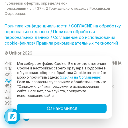
публичной офертой, определяемой
положениями ст. 437 ч. 2 Гражданского кодекса
Российской
Федерации.
Политика
конфиденциальности
/
СОГЛАСИЕ на обработку
персональных данных
/
Политика обработки
персональных данных
/
Соглашение об использовании
cookie-файлов
/
Правила рекомендательных технологий
© Unikor 2026
Индивидуальный предприниматель КОЛОМАСОВА ИРИНА
Мы собираем файлы Cookie. Вы можете отключить
Cookie в настройках своего браузера. Подробнее
ВЛАДИМИРОВНА
ИНН 022403630403
ОГРНИП
об условиях сбора и обработки Cookie на на сайте
321028000134889
можно прочитать здесь:
(ссылка на Соглашение)
.
3@unikor.company
Если вы согласны с условиями обработки, нажмите
452410, Республика Башкортостан, Иглинский район, с.
“Ознакомился” или продолжите использование
сайта. Если нет, пожалуйста, прекратите
Иглино, ул. Вербная, д. 9
450052, Республика
использование сайта.
Башкортостан, город Уфа, ул. Мустая Карима, д.6
89625477020
Ознакомился