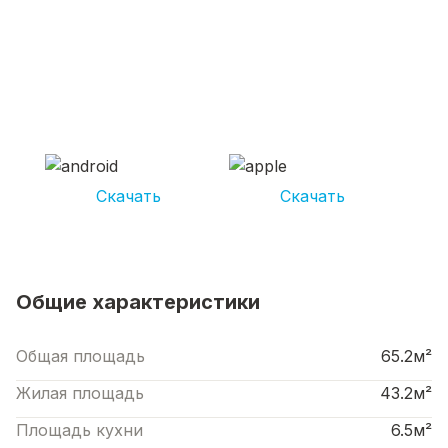
СКАЧИВАЙ ПРИЛОЖЕНИЕ UNIKOR
УСЛУГИ
И получай кешбэк от 5 000 рублей*
Скачать
Скачать
*Размер кэшбека зависит от вида услуг. Не является публичной офертой
Общие характеристики
Общая площадь
65.2м²
Жилая площадь
43.2м²
Площадь кухни
6.5м²