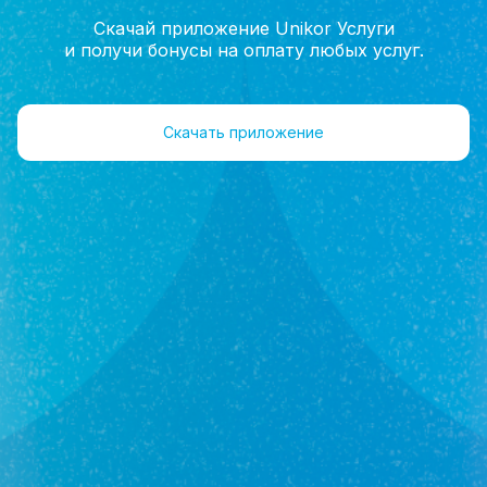
Скачай приложение Unikor Услуги
и получи бонусы на оплату любых услуг.
Главная
Агенты
Отзывы
Скачать приложение
Федосова
Эльмира Рашитовна
Агент
+7(962)547-70-20
Объекты 6
Отзывы 0
Оставить отзыв