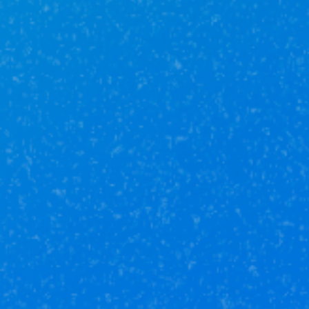
17 800 000₽
Студия
158.1 м²
1 /
10
этаж
г Уфа, ул Мустая Карима, д 41