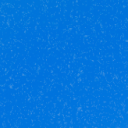
Юникор Услуги
Получай кешбэк от 5 000 рублей
Скачивай приложение на свой смартфон
Юникор Агент
Приложение для агентов Unikor
Скачивай приложение на свой смартфон
Стоимость объектов недвижимости и иных товаров
и услуг,
не включенных в «Прайс-лист» носит
исключительно
информационный характер и ни при каких
условиях не является
публичной офертой, определяемой
положениями ст. 437 ч. 2 Гражданского кодекса
Российской
Федерации.
Политика
конфиденциальности
/
СОГЛАСИЕ на обработку