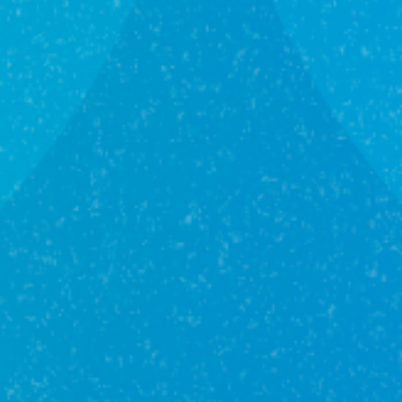
14 750 000₽
115.3 м²
1 /
4
этаж
г Уфа, ул Софьи Перовской, д 29