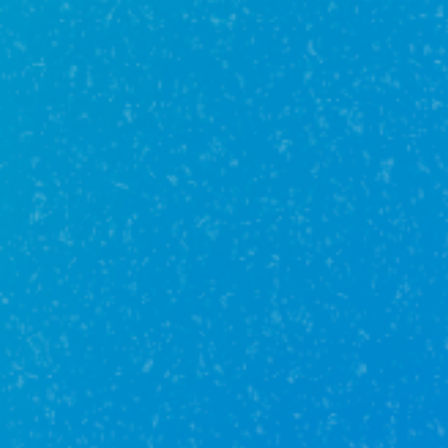
5 800 000₽
19 м²
1 /
0
этаж
г Уфа, ул Софьи Перовской, д 15