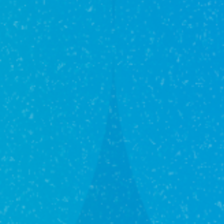
14 700 000₽
170 м²
1 /
9
этаж
г Уфа, ул Геологов, д 53