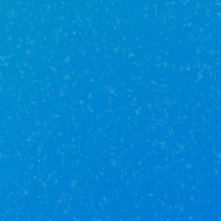
10 900 000₽
153.8 м²
2 /
4
этаж
г Уфа, ул Юрия Гагарина, д 6