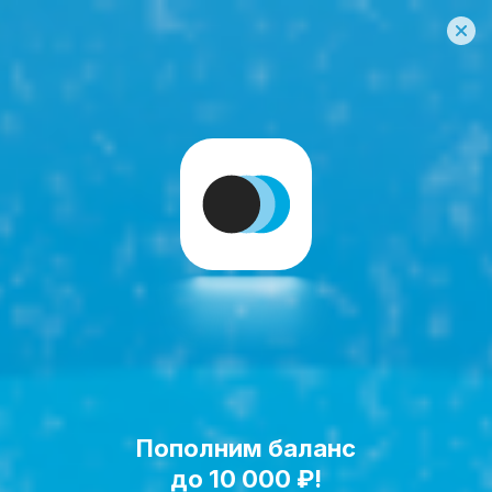
Пополним баланс
Исполнить мечту!
до 10 000 ₽!