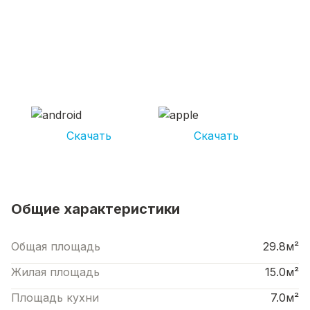
СКАЧИВАЙ ПРИЛОЖЕНИЕ UNIKOR
УСЛУГИ
И получай кешбэк от 5 000 рублей*
Скачать
Скачать
*Размер кэшбека зависит от вида услуг. Не является публичной офертой
Общие характеристики
Общая площадь
29.8м²
Жилая площадь
15.0м²
Площадь кухни
7.0м²