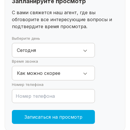
Запланируйте просмотр
удобный выезд на проспект Октября;
в шаговой доступности УГНТУ, колледжи,
С вами свяжется наш агент, где вы
техникум
обговорите все интересующие
вопросы и
Отличная квартира для студента Нефтяного
подтвердите время просмотра.
Университета!
Скорее записываемся на просмотр!
Выберите день
Сегодня
Время звонка
Как можно скорее
Номер телефона
Записаться на просмотр