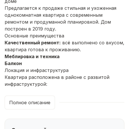
доме
Предлагается к продаже стильная и ухоженная
однокомнатная квартира с современным
ремонтом и продуманной планировкой. Дом
построен в 2019 году.
Основные преимущества
Качественный ремонт:
всё выполнено со вкусом,
квартира готова к проживанию.
Меблировка и техника
Балкон
Локация и инфраструктура
Квартира расположена в районе с развитой
инфраструктурой:
рядом школа, детские сады, поликлиника,
магазины;
Полное описание
удобная транспортная развязка, остановка в
шаговой доступности;
рядом стадион «Нефтяник», парк Победы,
прогулочные аллеи;