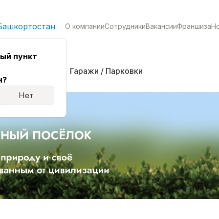
Башкортостан
О компании
Сотрудники
Вакансии
Франшиза
Н
ый пункт
кая
Комнаты
Гаражи / Парковки
н?
Нет