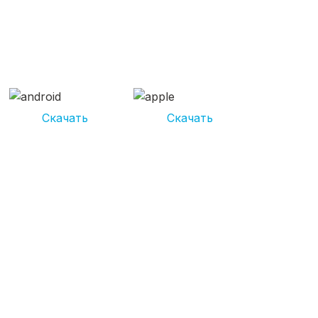
СКАЧИВАЙ ПРИЛОЖЕНИЕ
UNIKOR УСЛУГИ
И получай кешбэк от 5 000 рублей*
Скачать
Скачать
*Размер кэшбека зависит от вида услуг. Не является публичной
офертой