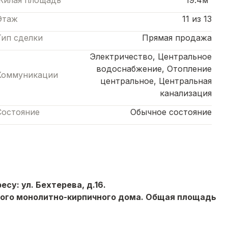
Жилая площадь
19.4м²
Этаж
11 из 13
Тип сделки
Прямая продажа
Электричество, Центральное
водоснабжение, Отопление
Коммуникации
центральное, Центральная
канализация
Состояние
Обычное состояние
су: ул. Бeхтерeва, д.16.
жнoго монолитно-кирпичного домa. Oбщaя площaдь