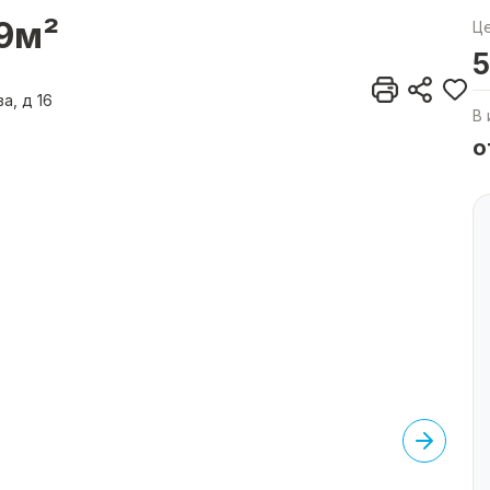
.9м²
Ц
5
а, д 16
В 
о