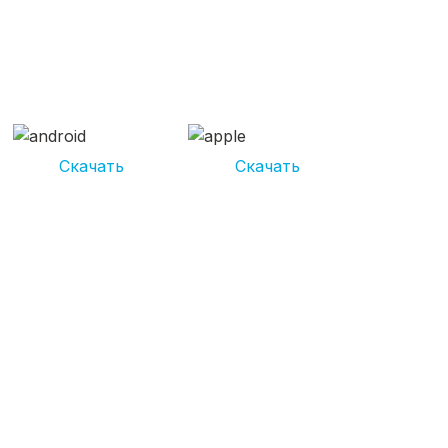
СКАЧИВАЙ ПРИЛОЖЕНИЕ
UNIKOR УСЛУГИ
И получай кешбэк от 5 000 рублей*
Скачать
Скачать
*Размер кэшбека зависит от вида услуг. Не является публичной
офертой