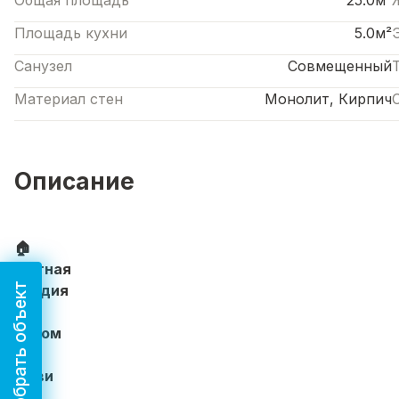
Общая площадь
25.0м²
Площадь кухни
5.0м²
Санузел
Совмещенный
Материал стен
Монолит, Кирпич
Описание
🏠
Уютная
Подобрать объект
студия
в
Ярком
—
живи
с