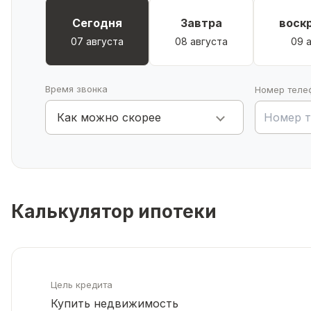
жизни,
уже
Сегодня
Завтра
воск
рядом:
07 августа
08 августа
09 
Магазины:
«Пятерочка»,
«Магнит»,
Время звонка
Номер теле
«Монетка»
Как можно скорее
🛒.
Кафе
«Брауни»
🍰,
детская
площадка
Калькулятор ипотеки
🎠.
Школа
и
садик
Цель кредита
всего
Купить недвижимость
в