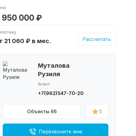
ена
 950 000 ₽
ипотеку
Рассчитать
т 21 060 ₽ в мес.
Муталова
Рузиля
Агент
+7(962)547-70-20
Объекты 66
5
Перезвоните мне