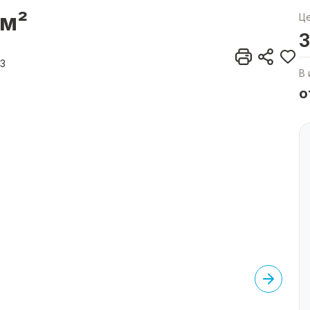
5м²
Ц
3
13
В 
о