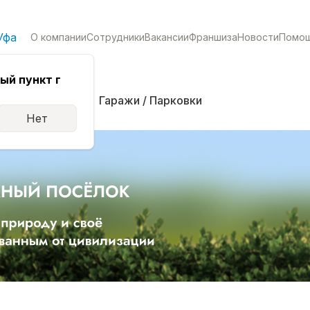
Уфа
О компании
Сотрудники
Вакансии
Франшиза
Новости
Помо
ый пункт г
кая
Комнаты
Гаражи / Парковки
Нет