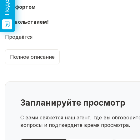
комфортом
и
удовольствием!
🌟
Продаётся
стильная
студия
Полное описание
в
современном
микрорайоне
Яркий
!
✨
Запланируйте просмотр
Всё,
что
С вами свяжется наш агент, где вы обговори
нужно
вопросы и подтвердите время просмотра.
для
счастливой