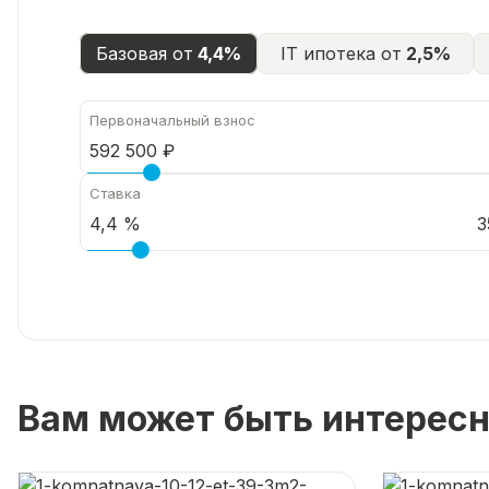
2
остановках
Базовая от
4,4%
IT ипотека от
2,5%
от
остановок
«Яркий»
Первоначальный взнос
и
«Майора
Ставка
Зимина»
3
🚌.
Набережная,
парк
и
уютная
прогулочная
зона
🌳
Вам может быть интерес
—
идеально
для