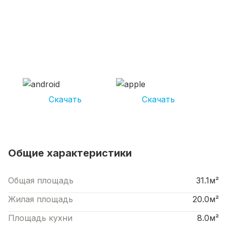
СКАЧИВАЙ ПРИЛОЖЕНИЕ UNIKOR
УСЛУГИ
И получай кешбэк от 5 000 рублей*
Скачать
Скачать
*Размер кэшбека зависит от вида услуг. Не является публичной офертой
Общие характеристики
Общая площадь
31.1м²
Жилая площадь
20.0м²
Площадь кухни
8.0м²