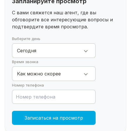
Запланируйте просмотр
• 2 минуты — автобусная остановка
• 5 минут — прогулки по лесному массиву
С вами свяжется наш агент, где вы
Просмотр в удобное для Вас время
обговорите все интересующие
вопросы и
Реальному покупателю торг.
подтвердите время просмотра.
Выберите день
Сегодня
Время звонка
Как можно скорее
Номер телефона
Записаться на просмотр