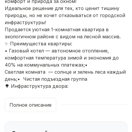
комфорт и природа за окном!
Идеальное решение для тех, кто ценит тишину
природы, но не хочет отказываться от городской
инфраструктуры!
Продается уютная 1-комнатная квартира в
экологичном районе с видом на лесной массив.
✨ Преимущества квартиры:
• Газовый котел — автономное отопление,
комфортная температура зимой и экономия до
40% на коммунальных платежах;•
Светлая комната — солнце и зелень леса каждый
день;• Чистая подъездная группа
🌳 Инфраструктура двора:
• Всегда свободные парковочные места у
подъезда
Полное описание
• Детская площадка
• Тихий двор без сквозного транспорта
📍 Всё рядом:
• 3 минуты пешком — супермаркет «Магнит»