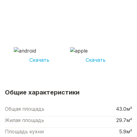
СКАЧИВАЙ ПРИЛОЖЕНИЕ UNIKOR
УСЛУГИ
И получай кешбэк от 5 000 рублей*
Скачать
Скачать
*Размер кэшбека зависит от вида услуг. Не является публичной офертой
Общие характеристики
Общая площадь
43.0м²
Жилая площадь
29.7м²
Площадь кухни
5.9м²