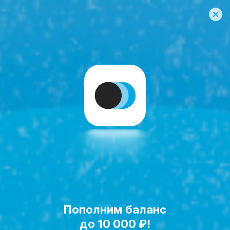
Пополним баланс
Исполнить мечту!
до 10 000 ₽!