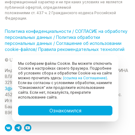
информационный характер и ни при каких
условиях не является
публичной офертой, определяемой
положениями ст. 437 ч. 2 Гражданского кодекса
Российской
Федерации.
Политика
конфиденциальности
/
СОГЛАСИЕ на обработку
персональных данных
/
Политика обработки
персональных данных
/
Соглашение об использовании
cookie-файлов
/
Правила рекомендательных технологий
© Unikor 2026
Мы собираем файлы Cookie. Вы можете отключить
Cookie в настройках своего браузера. Подробнее
Индивидуальный предприниматель КОЛОМАСОВА ИРИНА
об условиях сбора и обработки Cookie на на сайте
ВЛАДИМИРОВНА
ИНН 022403630403
ОГРНИП
можно прочитать здесь:
(ссылка на Соглашение)
.
321028000134889
Если вы согласны с условиями обработки, нажмите
“Ознакомился” или продолжите использование
3@unikor.company
сайта. Если нет, пожалуйста, прекратите
452410, Республика Башкортостан, Иглинский район, с.
использование сайта.
Иглино, ул. Вербная, д. 9
450052, Республика
Башкортостан, город Уфа, ул. Мустая Карима, д.6
Ознакомился
89625477020