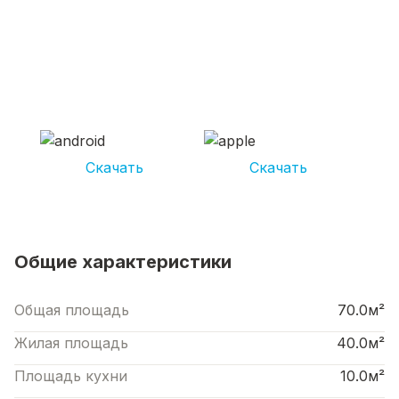
СКАЧИВАЙ ПРИЛОЖЕНИЕ UNIKOR
УСЛУГИ
И получай кешбэк от 5 000 рублей*
Скачать
Скачать
*Размер кэшбека зависит от вида услуг. Не является публичной офертой
Общие характеристики
Общая площадь
70.0м²
Жилая площадь
40.0м²
Площадь кухни
10.0м²