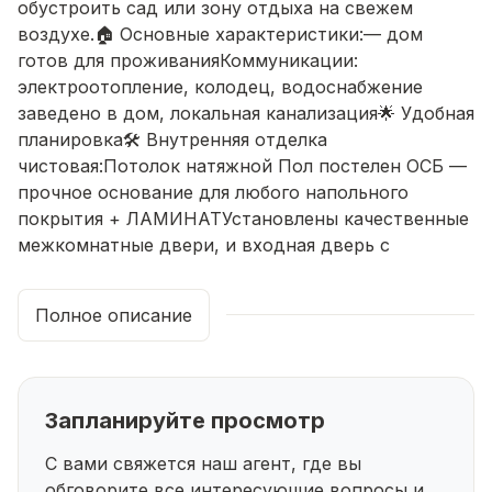
обустроить сад или зону отдыха на свежем
воздухе.🏠 Основные характеристики:— дом
готов для проживанияКоммуникации:
электроотопление, колодец, водоснабжение
заведено в дом, локальная канализация🌟 Удобная
планировка🛠️ Внутренняя отделка
чистовая:Потолок натяжной Пол постелен ОСБ —
прочное основание для любого напольного
покрытия + ЛАМИНАТУстановлены качественные
межкомнатные двери, и входная дверь с
терморазрывом, которая не будет промерзать.💰
Возможность покупки:ЧИСТАЯ ПРОДАЖА.
Полное описание
ПРОХОДИТ ПО СЕМЕЙНОЙ ИПОТЕКЕВозможно
использовать материнский капитал, сертификаты
на первенца и т.п.📞 Звоните и записывайтесь на
просмотр. Помогу одобрить ипотеку, продадим ,
Запланируйте просмотр
если нужно сначала вашу недвижимость,
консультация бесплатно
С вами свяжется наш агент, где вы
обговорите все интересующие
вопросы и