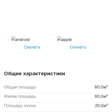
СКАЧИВАЙ ПРИЛОЖЕНИЕ UNIKOR
УСЛУГИ
И получай кешбэк от 5 000 рублей*
Скачать
Скачать
*Размер кэшбека зависит от вида услуг. Не является публичной офертой
Общие характеристики
Общая площадь
80.0м²
Жилая площадь
60.0м²
Площадь кухни
20.0м²