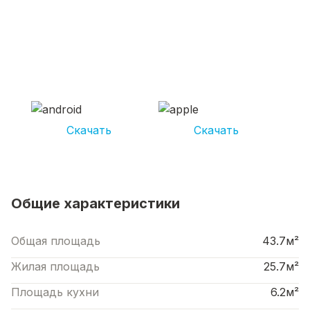
СКАЧИВАЙ ПРИЛОЖЕНИЕ UNIKOR
УСЛУГИ
И получай кешбэк от 5 000 рублей*
Скачать
Скачать
*Размер кэшбека зависит от вида услуг. Не является публичной офертой
Общие характеристики
Общая площадь
43.7м²
Жилая площадь
25.7м²
Площадь кухни
6.2м²