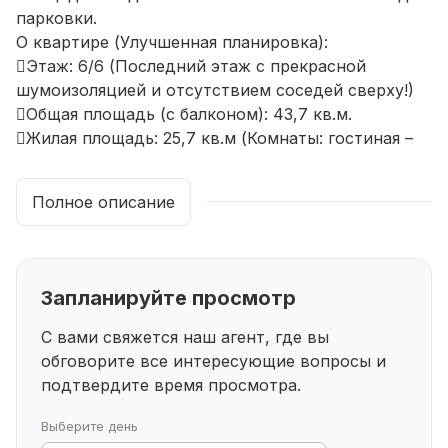
парковки.
О квартире (Улучшенная планировка):
Этаж: 6/6 (Последний этаж с прекрасной
шумоизоляцией и отсутствием соседей сверху!)
Общая площадь (с балконом): 43,7 кв.м.
Жилая площадь: 25,7 кв.м (Комнаты: гостиная –
14,7 кв.м; вторая комната – 11,0 кв.м).
Кухня: 6,2 кв.м.
Полное описание
Планировка: Комнаты смежные, окна выходят на
две стороны дома (отличная проветриваемость и
освещенность).
Состояние: Квартира теплая, светлая и очень
Запланируйте просмотр
уютная.
Ремонт и удобства:
С вами свяжется наш агент, где вы
oНатяжные потолки.
обговорите все интересующие
вопросы и
oПластиковые окна.
подтвердите время просмотра.
oСанузел раздельный, отделан кафелем.
oВместительная прихожая (5,7 кв.м.).
Выберите день