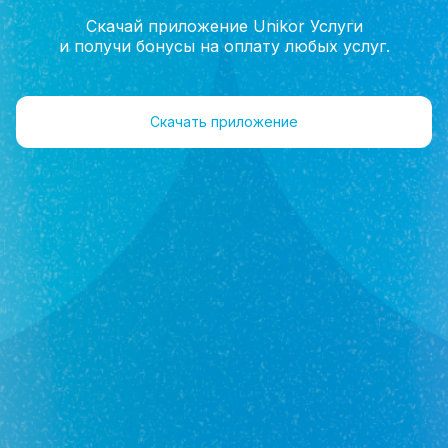
Скачай приложение Unikor Услуги
и получи бонусы на оплату любых услуг.
Главная
Помощь
Семейная ипотека
Скачать приложение
Семейная ипотека
Кто может воспользоваться семейной
ипотекой?
Каковы требования к потенциальным
заемщикам по семейной ипотеке?
В каких случаях отказывают в семейной
ипотеке?