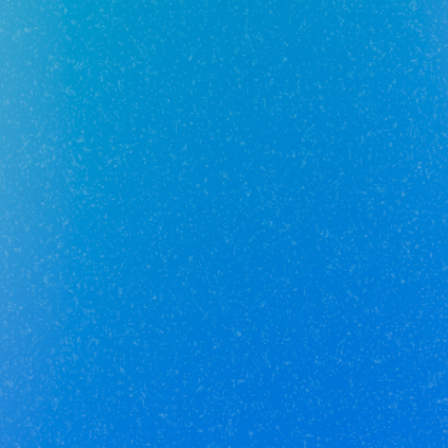
Можно ли приобрести под семейную ипотеку
вторичное жилье?
Юникор Услуги
Получай кешбэк от 5 000 рублей
Скачивай приложение на свой смартфон
Юникор Агент
Приложение для агентов Unikor
Скачивай приложение на свой смартфон
Стоимость объектов недвижимости и иных товаров
и услуг,
не включенных в «Прайс-лист» носит
исключительно
информационный характер и ни при каких
условиях не является
публичной офертой, определяемой
положениями ст. 437 ч. 2 Гражданского кодекса
Российской
Федерации.