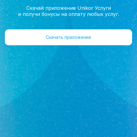
Скачай приложение Unikor Услуги
и получи бонусы на оплату любых услуг.
Главная
Помощь
Юридические услуги
Скачать приложение
Юридические услуги
Я уже сам определился с квартирой для
покупки. Может ли сотрудник агентства
сопроводить сделку?
С какими документами следует
ознакомиться перед покупкой квартиры?
Какие риски могут быть в продаже
ипотечной квартиры?