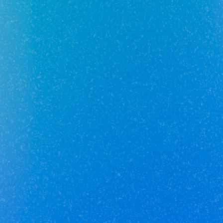
Оказывает ли агентство услугу по правовой
экспертизе объекта недвижимости?
Юникор Услуги
Получай кешбэк от 5 000 рублей
Скачивай приложение на свой смартфон
Юникор Агент
Приложение для агентов Unikor
Скачивай приложение на свой смартфон
Стоимость объектов недвижимости и иных товаров
и услуг,
не включенных в «Прайс-лист» носит
исключительно
информационный характер и ни при каких
условиях не является
публичной офертой, определяемой
положениями ст. 437 ч. 2 Гражданского кодекса
Российской