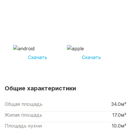
СКАЧИВАЙ ПРИЛОЖЕНИЕ UNIKOR
УСЛУГИ
И получай кешбэк от 5 000 рублей*
Скачать
Скачать
*Размер кэшбека зависит от вида услуг. Не является публичной офертой
Общие характеристики
Общая площадь
34.0м²
Жилая площадь
17.0м²
Площадь кухни
10.0м²