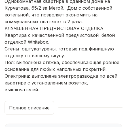
Однокомнатная квартира в сданном доме на
Курчатова, 65/2 за Мегой. Дом с собственной
котельной, что позволяет экономить на
коммунальных платежах в 2 раза.
УЛУЧШЕННАЯ ПРЕДЧИСТОВАЯ ОТДЕЛКА
Квартира с качественной предчистовой белой
отделкой Whitebox.
Стены оштукатурены, готовые под финишную
отделку по вашему вкусу.
Пол: выполнена стяжка, обеспечивающая ровное
основание для любых напольных покрытий.
Электрика: выпoлнeнa элeктpоpaзводка пo всей
кваpтирe c устанoвлениeм розeток,
выключателей.
Отопление: установлены радиаторы и выполнена
полная разводка системы отопления.
Полное описание
Водоснабжение: выведены коммуникации под
воду, готовые для установки сантехнического
оборудования.