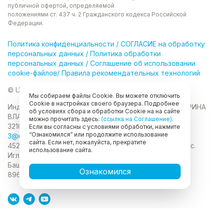
публичной офертой, определяемой
положениями ст. 437 ч. 2 Гражданского кодекса
Российской
Федерации.
Политика
конфиденциальности
/
СОГЛАСИЕ на обработку
персональных данных
/
Политика обработки
персональных данных
/
Соглашение об использовании
cookie-файлов
/
Правила рекомендательных технологий
© Unikor 2026
Мы собираем файлы Cookie. Вы можете отключить
Cookie в настройках своего браузера. Подробнее
Индивидуальный предприниматель КОЛОМАСОВА ИРИНА
об условиях сбора и обработки Cookie на на сайте
ВЛАДИМИРОВНА
ИНН 022403630403
ОГРНИП
можно прочитать здесь:
(ссылка на Соглашение)
.
321028000134889
Если вы согласны с условиями обработки, нажмите
“Ознакомился” или продолжите использование
3@unikor.company
сайта. Если нет, пожалуйста, прекратите
452410, Республика Башкортостан, Иглинский район, с.
использование сайта.
Иглино, ул. Вербная, д. 9
450052, Республика
Башкортостан, город Уфа, ул. Мустая Карима, д.6
Ознакомился
89625477020