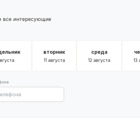
те все интересующие
дельник
вторник
среда
ч
августа
11 августа
12 августа
13
фона