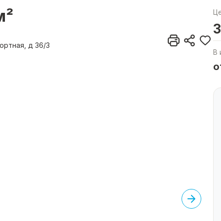
м²
Ц
3
ортная, д 36/3
В 
о