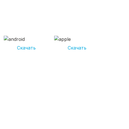
СКАЧИВАЙ ПРИЛОЖЕНИЕ
UNIKOR УСЛУГИ
И получай кешбэк от 5 000 рублей*
Скачать
Скачать
*Размер кэшбека зависит от вида услуг. Не является публичной
офертой