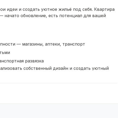
вои идеи и создать уютное жильё под себя. Квартира
— начато обновление, есть потенциал для вашей
упности — магазины, аптеки, транспорт
етьми
анспортная развязка
еализовать собственный дизайн и создать уютный
адельцем квартиры с огромным потенциалом!