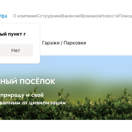
Уфа
О компании
Сотрудники
Вакансии
Франшиза
Новости
Помо
ый пункт г
кая
Комнаты
Гаражи / Парковки
Нет