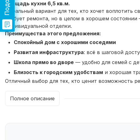
Площадь кухни 6,5 кв.м.
Идеальный вариант для тех, кто хочет воплотить с
требует ремонта, но в целом в хорошем состоянии 
индивидуальной отделки.
Преимущества этого предложения:
Спокойный дом с хорошими соседями
Развитая инфраструктура
: всё в шаговой дост
Школа прямо во дворе
— удобно для семей с д
Близость к городским удобствам
и хорошая тр
Отличный выбор для тех, кто ценит возможность р
дом.
Дополнительная информация:
Полное описание
Один взрослый собственник
Быстрый выход на сделку
Звоните прямо сейчас! Не упустите шанс стать вл