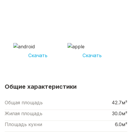
СКАЧИВАЙ ПРИЛОЖЕНИЕ UNIKOR
УСЛУГИ
И получай кешбэк от 5 000 рублей*
Скачать
Скачать
*Размер кэшбека зависит от вида услуг. Не является публичной офертой
Общие характеристики
Общая площадь
42.7м²
Жилая площадь
30.0м²
Площадь кухни
6.0м²