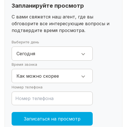
минут пешком, Менделеев фитнес 24/7, бассейн: 7
Запланируйте просмотр
минут на авто.
С вами свяжется наш агент, где вы
обговорите все интересующие
вопросы и
подтвердите время просмотра.
ВИДЫ ОПЛАТЫ:
Выберите день
ипотека
Сегодня
сертификаты
материнский капитал
Время звонка
наличные
Как можно скорее
1 взрослый собственник, без обременений.
Номер телефона
Гарантия юридической чистоты сделки от
компании Юникор недвижимость
Звоните ! Записывайтесь на просмотр прямо
Записаться на просмотр
сейчас !