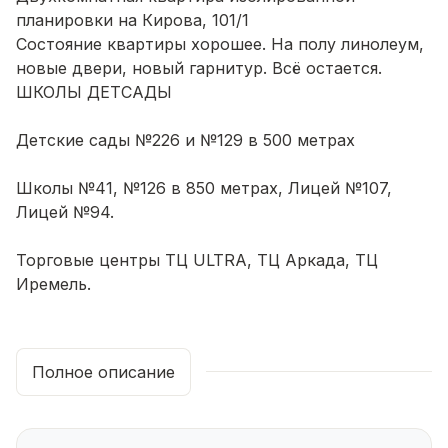
планировки на Кирова, 101/1
Состояние квартиры хорошее. На полу линолеум,
новые двери, новый гарнитур. Всё остается.
ШКОЛЫ ДЕТСАДЫ
Детские сады №226 и №129 в 500 метрах
Школы №41, №126 в 850 метрах, Лицей №107,
Лицей №94.
Торговые центры ТЦ ULTRA, ТЦ Аркада, ТЦ
Иремель.
Парки Парк Лесоводов: зоопарк, зона барбекю,
спорт, Ботанический сад, Парк – лес «Зеленая
Полное описание
Роща», Лимонарий.
Спорт B-Gym: 3 минуты пешком, Good Day: 5