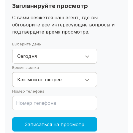
Запланируйте просмотр
ЛЕГКО КУПИТЬ
Купить возможно за наличные, ипотеку ,
С вами свяжется наш агент, где вы
сертификаты.
обговорите все интересующие
вопросы и
Поможем в одобрении ипотеки.
подтвердите время просмотра.
Сделки нашего агентства Эксперт недвижимость
застрахованы до 20млн.рублей.
Выберите день
Если для покупки квартиры вам необходимо
Сегодня
продать свою недвижимость, возьмём по трейд-
ин.
Время звонка
Звоните прямо сейчас и записывайтесь на
просмотр!
Как можно скорее
Номер телефона
Записаться на просмотр