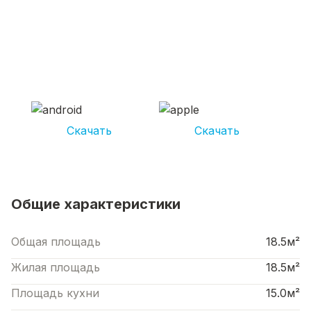
СКАЧИВАЙ ПРИЛОЖЕНИЕ UNIKOR
УСЛУГИ
И получай кешбэк от 5 000 рублей*
Скачать
Скачать
*Размер кэшбека зависит от вида услуг. Не является публичной офертой
Общие характеристики
Общая площадь
18.5м²
Жилая площадь
18.5м²
Площадь кухни
15.0м²