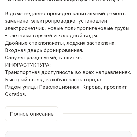
В доме недавно проведен капитальный ремонт:
заменена электропроводка, установлен
электросчетчик, новые полипропиленовые трубы
- счетчики горячей и холодной воды.
Двойные стеклопакеты, лоджия застеклена.
Входная дверь бронированная.
Санузел раздельный, в плитке.
ИНФРАСТУКТУРА:
Транспортная доступность во всех направлениях.
Быстрый выезд в любую часть города.
Рядом улицы Революционная, Кирова, проспект
Октября.
Школа 41, лицей 107, начальная школа садик 11-3
Республиканская полилингвальная
Полное описание
многопрофильная гимназия 1,
Татарская воскресная школа 2.
Детские сады 226,129,100