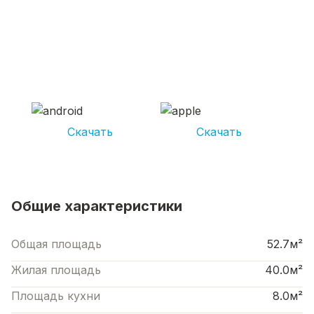
СКАЧИВАЙ ПРИЛОЖЕНИЕ UNIKOR
УСЛУГИ
И получай кешбэк от 5 000 рублей*
Скачать
Скачать
*Размер кэшбека зависит от вида услуг. Не является публичной офертой
Общие характеристики
Общая площадь
52.7м²
Жилая площадь
40.0м²
Площадь кухни
8.0м²