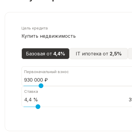
🏠 КВАРТИРА — УЮТНАЯ, СВЕТЛАЯ, ГОТОВАЯ К 
60,4 м² — просторная трёшка для семьи. Комнаты и
Цель кредита
3-й этаж — золотая середина: не нужно ждать лифт
Купить недвижимость
✅ ГЛАВНОЕ — ЧИСТАЯ СДЕЛКА
Базовая от
4,4%
IT ипотека от
2,5%
2 взрослых собственника — никаких споров наслед
Первоначальный взнос
Долгов и обременений нет — сделка пройдёт быстр
Ставка
3
Документы готовы, можно оформлять сразу.