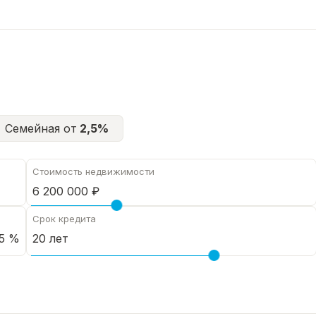
ПРОЖИВАНИЮ
золированные, кухня, санузел совмещённый.
, можно и пешком
Семейная от
2,5%
ников.
Стоимость недвижимости
о.
Срок кредита
5 %