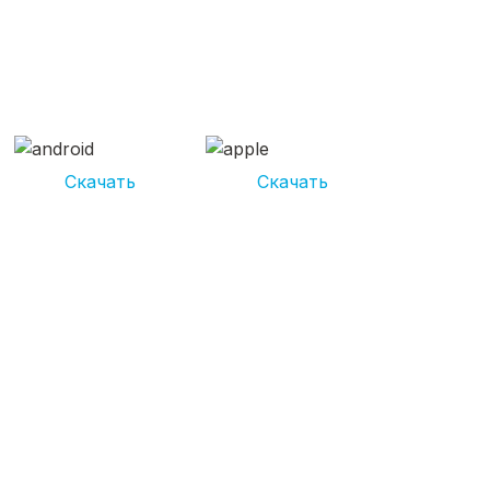
СКАЧИВАЙ ПРИЛОЖЕНИЕ
UNIKOR УСЛУГИ
И получай кешбэк от 5 000 рублей*
Скачать
Скачать
*Размер кэшбека зависит от вида услуг. Не является публичной
офертой