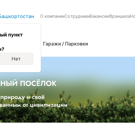
Башкортостан
О компании
Сотрудники
Вакансии
Франшиза
Н
ый пункт
кая
Комнаты
Гаражи / Парковки
н?
Нет