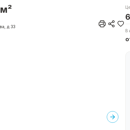
4м²
Ц
6
ва, д 33
В 
о