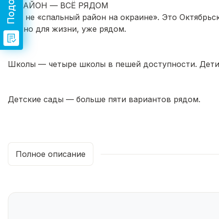
📍 РАЙОН — ВСЁ РЯДОМ
Это не «спальный район на окраине». Это Октябрьск
нужно для жизни, уже рядом.
Школы — четыре школы в пешей доступности. Дети 
Детские сады — больше пяти вариантов рядом.
Супермаркеты — «Пятёрочка», «Магнит» и гипермар
Полное описание
МФЦ — в пяти минутах.
Почта — отделение 450096 на ул. Энтузиастов, 4.