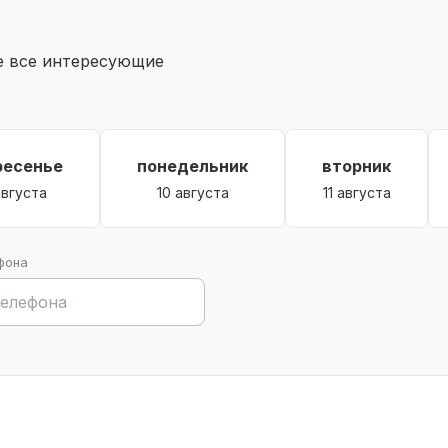
и. дети играют спокойно.
те все интересующие
фта.
лодная вода, газ, всё работает.
ресенье
понедельник
вторник
августа
10 августа
11 августа
фона
 значит, что дом станет свежее и привлекательнее.
ах на 2030-е годы.