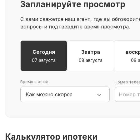
Запланируйте просмотр
Двор закрытый, с детской и спортивной площадкам
С вами свяжется наш агент, где вы обговори
вопросы и подтвердите время просмотра.
🏢 ДОМ — КРЕПКИЙ,
9 этажей, панельный, 72 квартиры, 2 подъезда, 2 ли
Коммуникации: центральное отопление, горячая и хо
Что по ремонтам:
Сегодня
Завтра
воск
07 августа
08 августа
09 
Крышу ремонтировали недавно.
Время звонка
Номер теле
Как можно скорее
Фасад планируют обновить в 2026–2028 годах — это
Остальные системы (электрика, отопление) — в план
Калькулятор ипотеки