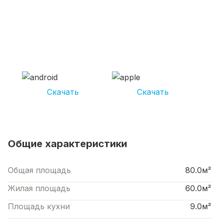
СКАЧИВАЙ ПРИЛОЖЕНИЕ UNIKOR
УСЛУГИ
И получай кешбэк от 5 000 рублей*
Скачать
Скачать
*Размер кэшбека зависит от вида услуг. Не является публичной офертой
Общие характеристики
Общая площадь
80.0м²
Жилая площадь
60.0м²
Площадь кухни
9.0м²