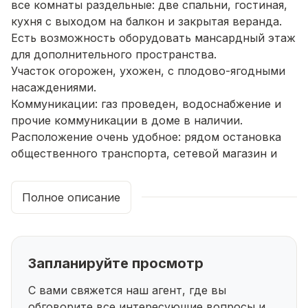
все комнаты раздельные: две спальни, гостиная,
кухня с выходом на балкон и закрытая веранда.
Есть возможность оборудовать мансардный этаж
для дополнительного пространства.
Участок огорожен, ухожен, с плодово-ягодными
насаждениями.
Коммуникации: газ проведен, водоснабжение и
прочие коммуникации в доме в наличии.
Расположение очень удобное: рядом остановка
общественного транспорта, сетевой магазин и
развитая инфраструктура — все для вашего
комфорта!
Полное описание
Звоните, чтобы узнать подробности и
договориться о просмотре!
Запланируйте просмотр
С вами свяжется наш агент, где вы
обговорите все интересующие
вопросы и